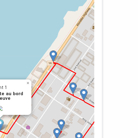
×
nt 1
te au bord
leuve