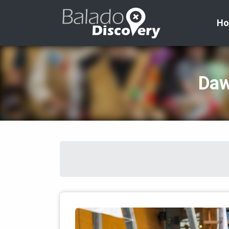
H
Daw