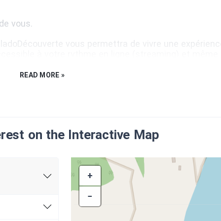
 de vous.
e BaladoDécouverte vous permettra de vivre une expérienc
ccessible à votre rythme en ligne (streaming) et même
in) avec l'option
Précharger
de l'application.
READ MORE »
erest on the Interactive Map
ca
CTION
+
−