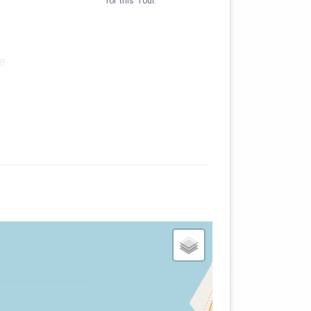
for this Tour.
e