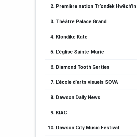
TOURNAGE ET MONTAGE VIDÉO
2.
Première nation Tr’ondëk Hwëch’in
Johan Demarle
3.
Théâtre Palace Grand
AUDIO (L'appel du Yukon et Construir
RP Singh
4.
Klondike Kate
PARTENAIRES FINANCIERS
Département du développement éco
5.
L’église Sainte-Marie
Gouvernement du Canada
6.
Diamond Tooth Gerties
Crédit photo : Dawson City
7.
L’école d’arts visuels SOVA
8.
Dawson Daily News
9.
KIAC
10.
Dawson City Music Festival