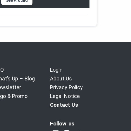
See Around
AQ
Login
at’s Up – Blog
About Us
wsletter
Privacy Policy
go & Promo
Legal Notice
Contact Us
Follow us