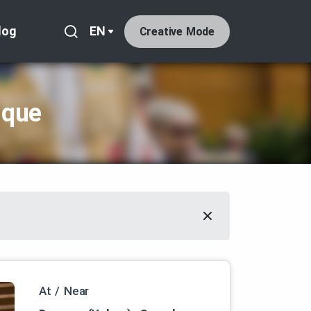
log
EN
Creative Mode
ique
At / Near