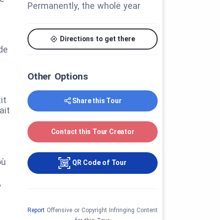
Permanently, the whole year
Directions to get there
de
Other Options
it
Share this Tour
ait
Contact this Tour Creator
où
QR Code of Tour
,
Report
Offensive or Copyright Infringing Content