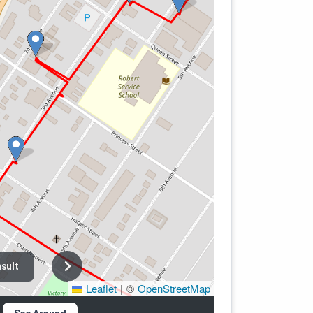
sult
Leaflet
|
©
OpenStreetMap