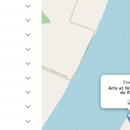
e un feu)
nomique, gouvernement du Yukon
Poi
Arts et fê
du f