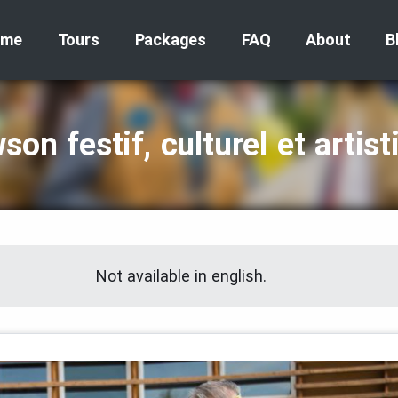
ome
Tours
Packages
FAQ
About
B
son festif, culturel et artist
Not available in english.