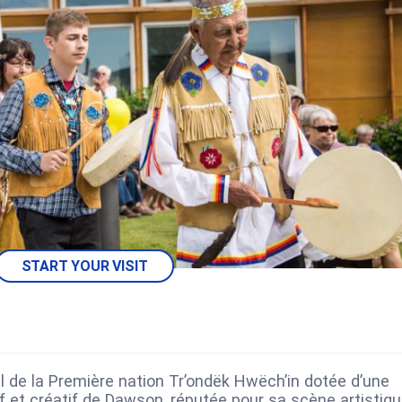
START YOUR VISIT
nel de la Première nation Tr’ondëk Hwëch’in dotée d’une
if et créatif de Dawson, réputée pour sa scène artistiq