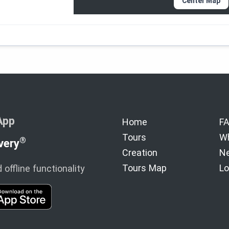
Center Map
App
Home
F
Tours
Wh
®
very
Creation
Ne
Tours Map
Lo
offline functionality