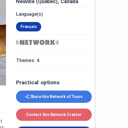
Neuville (Québec), Canada
Language(s)
Français
Themes: 4
Practical options
Share this Network of Tours
Contact this Network Creator
t
us