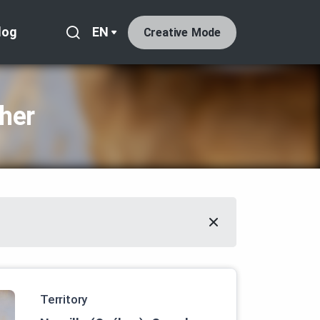
log
EN
Creative Mode
her
Territory