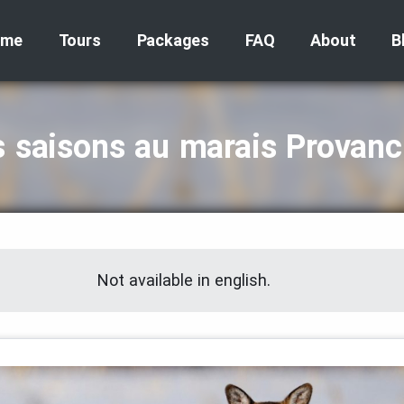
ome
Tours
Packages
FAQ
About
B
s saisons au marais Provanc
Not available in english.