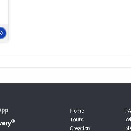
App
Home
F
Tours
Wh
®
very
Creation
Ne