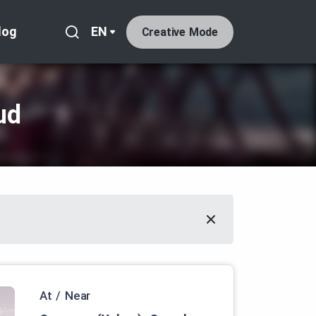
log
EN
Creative Mode
ud
At / Near