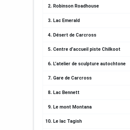
2.
Robinson Roadhouse
3.
Lac Emerald
4.
Désert de Carcross
5.
Centre d’accueil piste Chilkoot
6.
L’atelier de sculpture autochtone
7.
Gare de Carcross
8.
Lac Bennett
9.
Le mont Montana
10.
Le lac Tagish