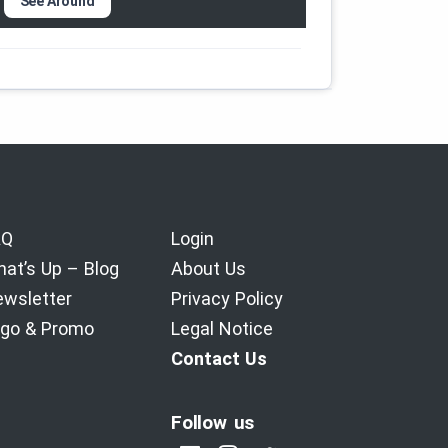
See Around
AQ
Login
at’s Up – Blog
About Us
wsletter
Privacy Policy
go & Promo
Legal Notice
Contact Us
Follow us