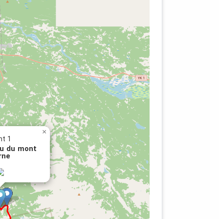
×
nt 1
u du mont
rne