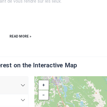
vant de vous rendre sur les lieux.
)
dia)
READ MORE »
erest on the Interactive Map
+
−