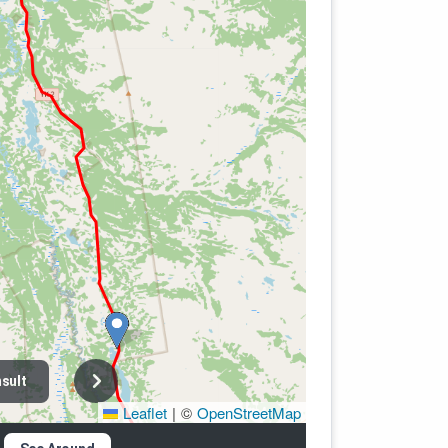
sult
Leaflet
|
©
OpenStreetMap