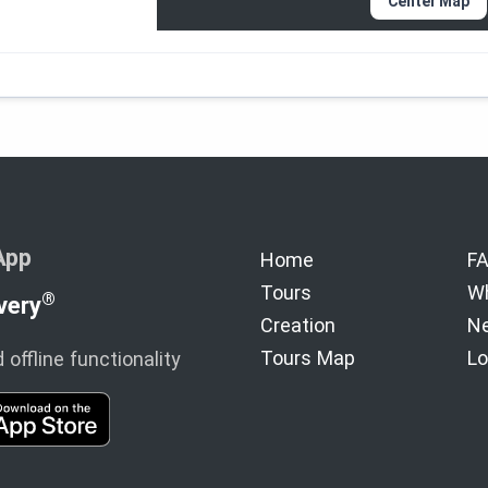
Center Map
App
Home
F
Tours
Wh
®
very
Creation
Ne
Tours Map
Lo
offline functionality