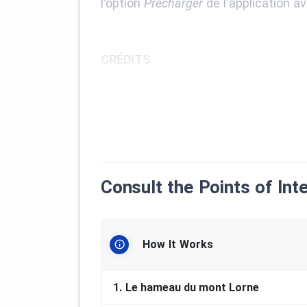
l'option
Précharger
de l'application a
CRÉDITS
Association Franco-Yukonnaise (AFY
Photo de Anthony DeLorenzo (Wikipe
Consult the Points of Int
How It Works
1.
Le hameau du mont Lorne