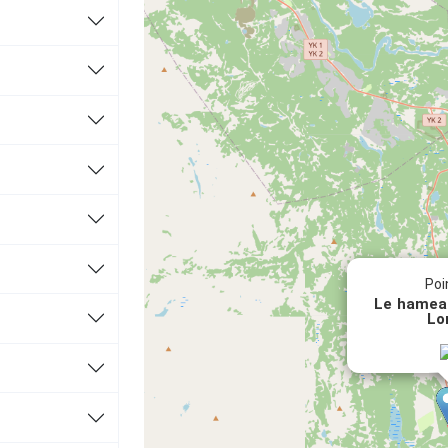
Poi
Le hamea
Lo