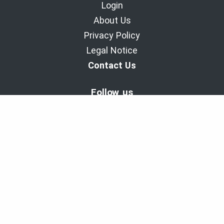
Login
About Us
Privacy Policy
Legal Notice
Contact Us
Follow us
BaladoDiscovery Experiences | Since 2011.
Copyright © 2011-2026 - Cinax inc. et 9029-1949 Quebec inc.
All rights reserved
Powered with the support of