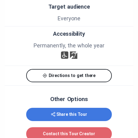
également suggéré.
Target audience
La visite autonome est accessible à votre rythme
Everyone
en ligne (streaming) et même hors ligne (sans
Internet sur le terrain) avec l'option
Précharger
de
Accessibility
l'application.
Permanently, the whole year
Bonnes découvertes!
CRÉDITS
Directions to get there
Produit par le Cœur villageois de Scotstown
FINANCEMENT
Other Options
Produit et réalisé grâce à la contribution financière
Share this Tour
du ministère du Tourisme et de Tourisme Cantons-
de-l’Est, sans engager la responsabilité de ces
derniers à l’égard du contenu.
Contact this Tour Creator