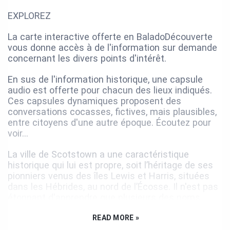
EXPLOREZ
La carte interactive offerte en BaladoDécouverte
vous donne accès à de l'information sur demande
concernant les divers points d'intérêt.
En sus de l'information historique, une capsule
audio est offerte pour chacun des lieux indiqués.
Ces capsules dynamiques proposent des
conversations cocasses, fictives, mais plausibles,
entre citoyens d'une autre époque. Écoutez pour
voir…
La ville de Scotstown a une caractéristique
historique qui lui est propre, soit l’héritage de ses
pionniers venus des îles Lewis et Harris, situées
dans les Hébrides, au nord de l’Écosse. Il n'est pas
étonnant d'apprendre que plusieurs des noms
mentionnés à travers ce circuit soient d'origine
écossaise ou irlandaise.
READ MORE »