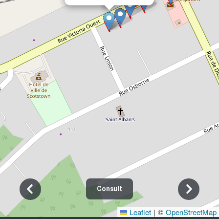
ENREGISTREMENT
David Elias
REMERCIEMENTS
Toute notre gratitude aux familles qui ont partagé
leurs souvenirs et leurs photographies d’archives.
SOURCES DES ARCHIVES ET PHOTOS
La Tribune; gouv.qc.ca; Google; leo-
desilets.com/histoire-de-famille; acanadianfamily-
wordpress-com; journalhautsaintfrancois.com;
echodefrontenac.com; createursdesaveurs.com;
Charcuterie Scotstown; Estrieplus.com;
BaladodDécouverte; Société postale du Québec;
Livret historique Scotstown; Développement
économique Canada.
Consult
Leaflet
|
©
OpenStreetMap