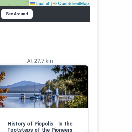
Leaflet
|
©
OpenStreetMap
ne
See Around
At 27.7 km
 et
History of Piopolis | In the
The Mos
e
Footsteps of the Pioneers