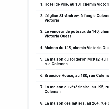
1.
Hôtel de ville, au 101 chemin Victo
Produit par le Cœur villageois de S
2.
L'église St-Andrew, à l'angle Colem
FINANCEMENT
Victoria
Produit et réalisé grâce à la contrib
3.
Le vendeur de poteaux du 140, che
Cantons-de-l’Est, sans engager la res
Victoria Ouest
Avec la participation de :
4.
Maison du 145, chemin Victoria Ou
MRC du Haut Saint-François et Fonds 
municipales du Gouvernement du Qu
5.
La maison du forgeron McKay, au 1
rue Coleman
De même que :
6.
Braeside House, au 180, rue Colem
Ville de Scotstown; Cœur villageois
Société de développement de Scot
7.
La maison du vétérinaire, au 195, r
Coleman
RÉALISATION
8.
La maison des laitiers, au 264, rue
Les Productions Traces et Souvena