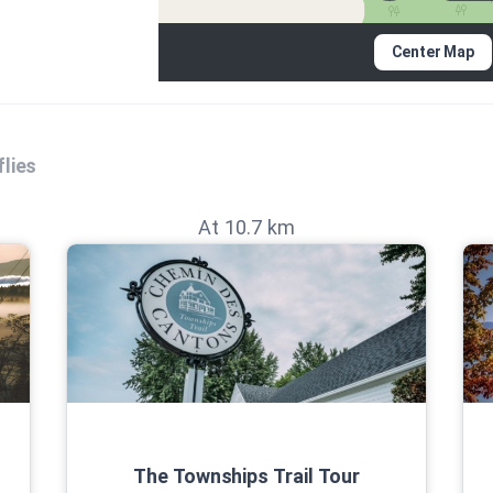
lant, André Gélineau, François-Louis Laurin et Marian
Center Map
lies
At 10.7 km
ui ont partagé leurs souvenirs et leurs photographies
S
antons-de-l'est; site hebergementlescott; site
 site uquebec, site archeolab; site du
; Société Ceilidh; quebecheritageweb; site de radio-
historicplaces; BaladoDécouverte; Le livret historique
lle de Scotstown; Guide Comment bien restaurer et
 que: André BÉRUBÉ, François DURAND, Thiery RUDDELL
The Townships Trail Tour
ampagne : inventaire d'outils
, Ottawa, Musée national d