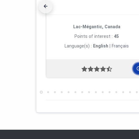
l'Homme, collection Mercure, division 
Lac-Mégantic, Canada
Points of interest :
45
Language(s) :
English
|
Français