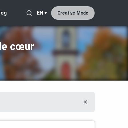
log
EN
Creative Mode
 le cœur