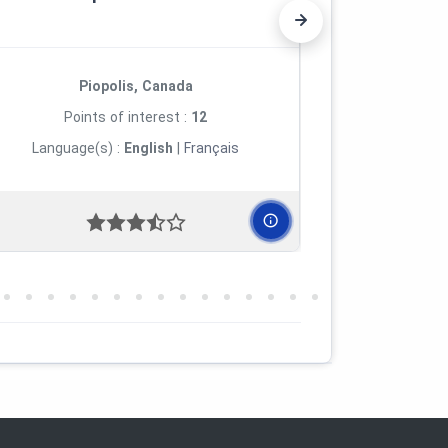
Piopolis, Canada
Many
Points of interest :
12
Poi
Language(s) :
English
|
Français
Language(s) 