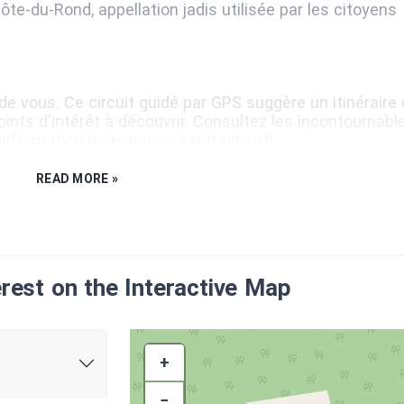
e-du-Rond, appellation jadis utilisée par les citoyens
 de vous. Ce circuit guidé par GPS suggère un itinéraire 
ints d'intérêt à découvrir. Consultez les incontournabl
information historique s'y rattachant!
le. Le parcours s'effectue sur une partie de la rue Victo
READ MORE »
 BaladoDécouverte est suggérée (plutôt que le site Web).
 expérience optimisée. Le port d'écouteurs est égaleme
erest on the Interactive Map
 votre rythme en ligne (streaming) et même hors ligne
option
Précharger
de l'application BaladoDécouverte.
+
−