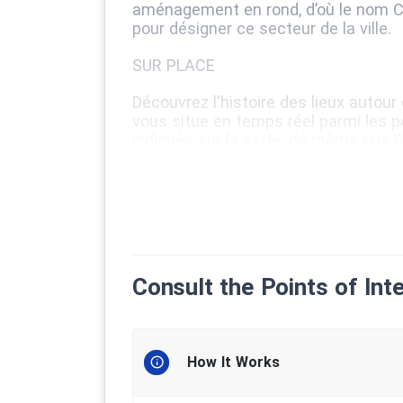
aménagement en rond, d’où le nom Côt
pour désigner ce secteur de la ville.
SUR PLACE
Découvrez l'histoire des lieux autour
vous situe en temps réel parmi les po
indiqués sur la carte, de même que l'
Départ suggéré : Depuis l'Hôtel de vil
Ouest et sur la rue Coleman.
L'utilisation de l'application mobile
Celle-ci vous permettra de vivre une
suggéré.
Consult the Points of Int
La visite autonome est accessible à
(sans Internet sur le terrain) avec l'
How It Works
CRÉDITS