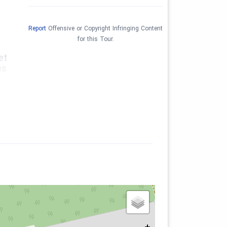
Report
Offensive or Copyright Infringing Content
for this Tour.
et
es
ria
nt