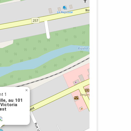
e
×
nt 1
lle, au 101
Victoria
est