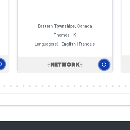
de l'histoire.
Eastern Townships, Canada
Themes:
19
Language(s) :
English
|
Français