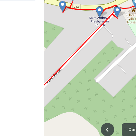
ACTION DES TEXTES
RODUCTION
SATION DES ENREGISTREMENTS
de Scotstown)
aire Bouffard
e)
Con