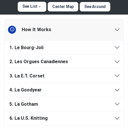
See List
Center Map
See Around
How It Works
1.
Le Bourg-Joli
2.
Les Orgues Canadiennes
3.
La E.T. Corset
4.
La Goodyear
5.
La Gotham
6.
La U.S. Knitting