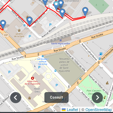
Consult
Leaflet
|
©
OpenStreetMap