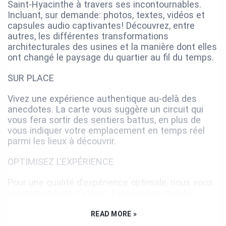
Saint-Hyacinthe à travers ses incontournables.
Incluant, sur demande: photos, textes, vidéos et
capsules audio captivantes! Découvrez, entre
autres, les différentes transformations
architecturales des usines et la manière dont elles
ont changé le paysage du quartier au fil du temps.
SUR PLACE
Vivez une expérience authentique au-delà des
anecdotes. La carte vous suggère un circuit qui
vous fera sortir des sentiers battus, en plus de
vous indiquer votre emplacement en temps réel
parmi les lieux à découvrir.
OPTIMISEZ L'EXPÉRIENCE
Pour une qualité d'expérience optimale, nous vous
recommandons d'utiliser l'application mobile
BaladoDécouverte (plutôt que le site Web). Celle-ci
permet notamment de précharger le circuit et d'y
READ MORE »
accéder hors-ligne sur les lieux.