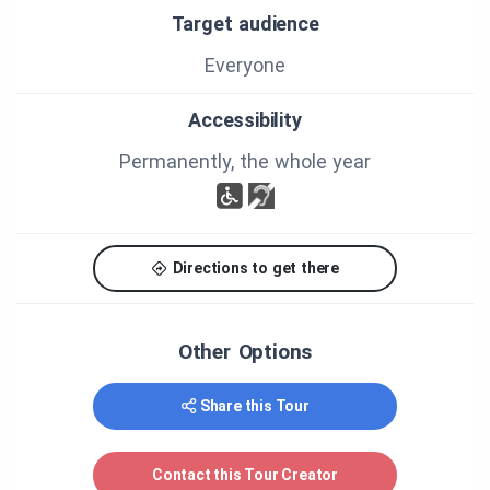
Saint-Hyacinthe à l'Assemblée nationale, à
Target audience
monsieur Mathieu Lacombe, député de Papineau
et Ministre de la Culture et des communications
Everyone
du Québec et à Simon-Pierre Savard-Tremblay,
député de Saint-Hyacinthe-Bagot à la Chambre
Accessibility
des Communes.
Permanently, the whole year
Directions to get there
Other Options
Share this Tour
Contact this Tour Creator